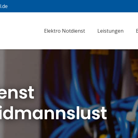
l.de
Elektro Notdienst
Leistungen
ienst
aidmannslust